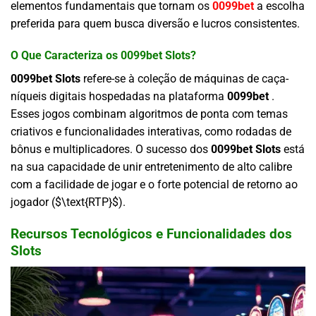
elementos fundamentais que tornam os
0099bet
a escolha
preferida para quem busca diversão e lucros consistentes.
O Que Caracteriza os 0099bet Slots?
0099bet Slots
refere-se à coleção de máquinas de caça-
níqueis digitais hospedadas na plataforma
0099bet
.
Esses jogos combinam algoritmos de ponta com temas
criativos e funcionalidades interativas, como rodadas de
bônus e multiplicadores. O sucesso dos
0099bet Slots
está
na sua capacidade de unir entretenimento de alto calibre
com a facilidade de jogar e o forte potencial de retorno ao
jogador ($\text{RTP}$).
Recursos Tecnológicos e Funcionalidades dos
Slots